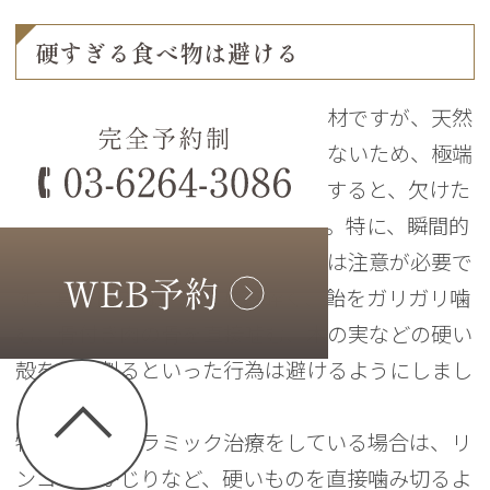
硬すぎる食べ物は避ける
セラミックは非常に硬く丈夫な素材ですが、天然
の歯が持つわずかな「しなり」がないため、極端
に硬いものを一点で噛み砕こうとすると、欠けた
り割れたりするリスクがあります。特に、瞬間的
に強い力が加わるような食べ方には注意が必要で
す。具体的には、氷を噛み砕く、飴をガリガリ噛
む、骨付き肉の骨を直接噛む、木の実などの硬い
殻を歯で割るといった行為は避けるようにしまし
ょう。
特に前歯にセラミック治療をしている場合は、リ
ンゴの丸かじりなど、硬いものを直接噛み切るよ