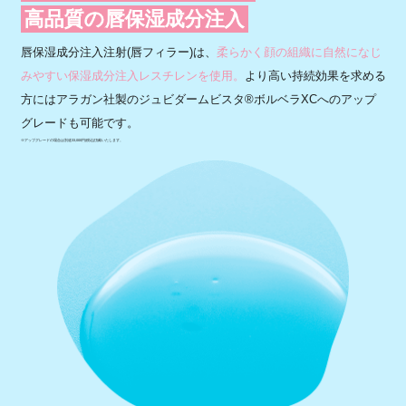
高品質の唇保湿成分注入
唇保湿成分注入注射(唇フィラー)は、
柔らかく顔の組織に自然になじ
みやすい保湿成分注入レスチレンを使用。
より高い持続効果を求める
方にはアラガン社製のジュビダームビスタ®ボルベラXCへのアップ
グレードも可能です。
※アップグレードの場合は別途33,000円(税込)頂戴いたします。