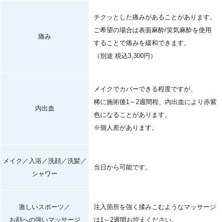
チクッとした痛みがあることがあります。
ご希望の場合は表面麻酔/笑気麻酔を使用
痛み
することで痛みを緩和できます。
（別途 税込3,300円）
メイクでカバーできる程度ですが、
稀に施術後1～2週間程、内出血により赤紫
内出血
色になることがあります。
※個人差があります。
メイク／入浴／洗顔／洗髪／
当日から可能です。
シャワー
激しいスポーツ／
注入箇所を強く揉みこむようなマッサージ
お顔への強いマッサージ
は1～2週間お控えください。