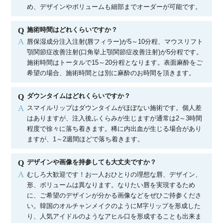
め、デザインやボリュームも細部までオーダーが可能です。
施術時間はどれくらいですか？
Q
A
唇保湿成分注入注射(唇フィラー)が5～10分程、マウスリフト
顎関節症改善注射(口角挙上顎関節症改善注射)が5分程です。
施術時間はトータルで15～20分程となります。表面麻酔をご
希望の場合、施術時間とは別に麻酔のお時間を頂きます。
ダウンタイムはどれくらいですか？
Q
A
スマイルリップはダウンタイムがほぼない施術です。個人差
はありますが、注入後ふくらみが生じますが通常は2～3時間
程度で徐々に落ち着きます。稀に内出血が生じる場合があり
ますが、1～2週間ほどで落ち着きます。
デザインや画像を持参しても大丈夫ですか？
Q
A
むしろ大歓迎です！お一人おひとりの理想な唇、デザイン、
形、ボリュームは異なります。なりたい唇を実現するため
に、ご希望のデザインが分かる画像などをぜひご持参くださ
い。韓国のオルチャンメイクのようにM字リップを形成した
り、人気アイドルのようなアヒル口を形成することも出来ま