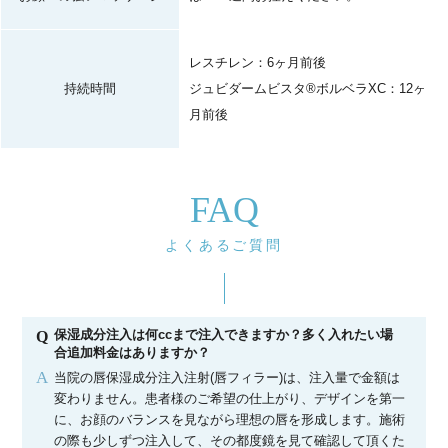
レスチレン：6ヶ月前後
持続時間
ジュビダームビスタ®ボルベラXC：12ヶ
月前後
FAQ
よくあるご質問
保湿成分注入は何ccまで注入できますか？多く入れたい場
Q
合追加料金はありますか？
A
当院の唇保湿成分注入注射(唇フィラー)は、注入量で金額は
変わりません。患者様のご希望の仕上がり、デザインを第一
に、お顔のバランスを見ながら理想の唇を形成します。施術
の際も少しずつ注入して、その都度鏡を見て確認して頂くた