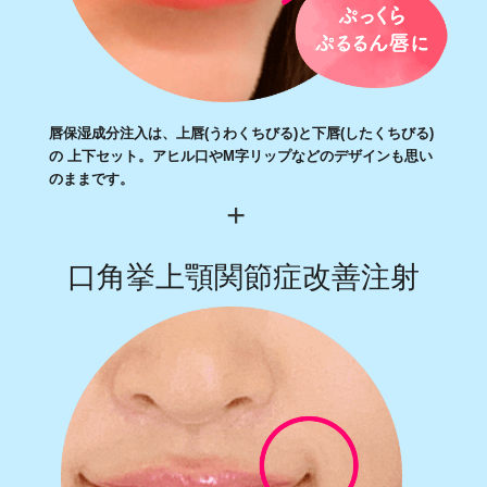
唇保湿成分注入は、上唇(うわくちびる)と下唇(したくちびる)
の 上下セット。アヒル口やM字リップなどのデザインも思い
のままです。
口角挙上顎関節症改善注射