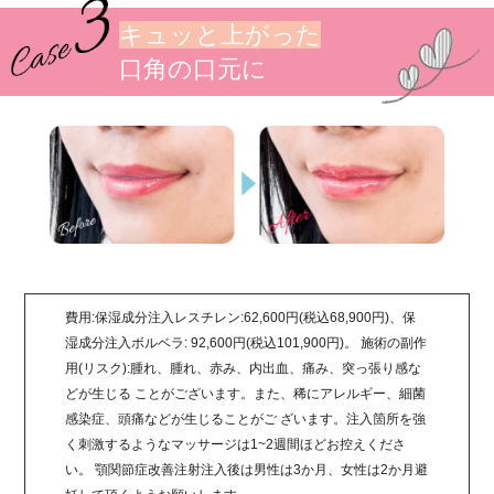
キュッと上がった
口角の口元に
費用:保湿成分注入レスチレン:62,600円(税込68,900円)、保
湿成分注入ボルベラ: 92,600円(税込101,900円)。 施術の副作
用(リスク):腫れ、腫れ、赤み、内出血、痛み、突っ張り感な
どが生じる ことがございます。また、稀にアレルギー、細菌
感染症、頭痛などが生じることがご ざいます。注入箇所を強
く刺激するようなマッサージは1~2週間ほどお控えくださ
い。 顎関節症改善注射注入後は男性は3か月、女性は2か月避