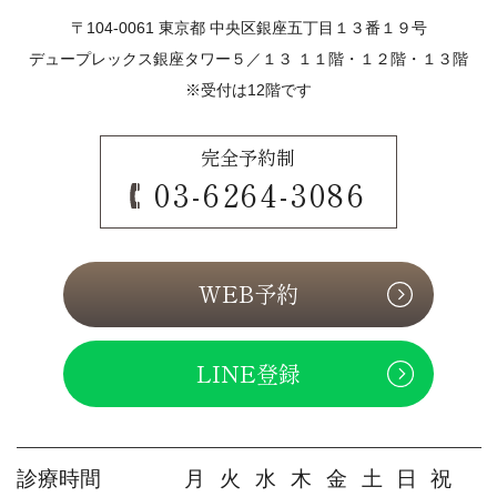
〒104-0061 東京都 中央区銀座五丁目１３番１９号
デュープレックス銀座タワー５／１３ １１階・１２階・１３階
※受付は12階です
完全予約制
03-6264-3086
WEB予約
LINE登録
診療時間
月
火
水
木
金
土
日
祝