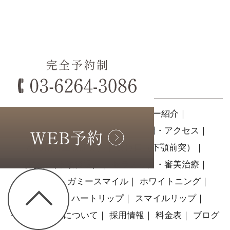
SITE MAP
ホーム
｜
医院紹介
｜
ドクター紹介
｜
ドクターインタビュー
｜
診療時間・アクセス
｜
出っ歯（上顎前突）
｜
受け口（下顎前突）
｜
顎なし（下顎後退）
｜
セラミック・審美治療
｜
歯肉形成
｜
ガミースマイル
｜
ホワイトニング
｜
親知らず
｜
ハートリップ
｜
スマイルリップ
｜
モニター募集について
｜
採用情報
｜
料金表
｜
ブログ