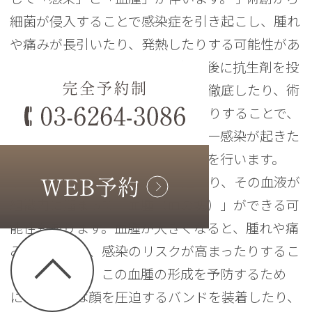
細菌が侵入することで感染症を引き起こし、腫れ
や痛みが長引いたり、発熱したりする可能性があ
ります。これを防ぐために、術前後に抗生剤を投
与したり、手術中の口腔内消毒を徹底したり、術
後の口腔衛生管理の指導を行ったりすることで、
リスクを最小限に抑えます。万が一感染が起きた
場合は、適切な処置によって治療を行います。
また、手術中や術後に出血が起こり、その血液が
組織内に溜まって「血腫（血の塊）」ができる可
能性もあります。血腫が大きくなると、腫れや痛
みが増したり、感染のリスクが高まったりするこ
とがあります。この血腫の形成を予防するため
に、手術後は顔を圧迫するバンドを装着したり、