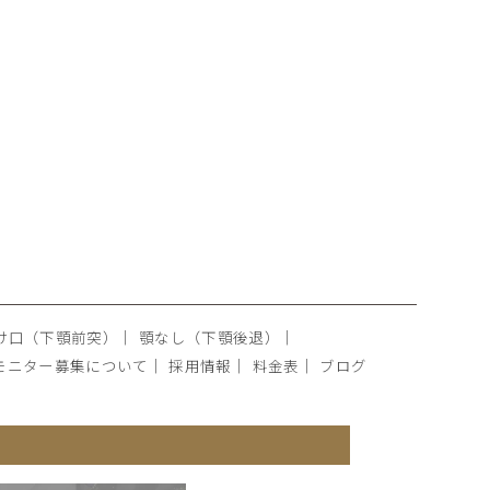
け口（下顎前突）
｜
顎なし（下顎後退）
｜
モニター募集について
｜
採用情報
｜
料金表
｜
ブログ