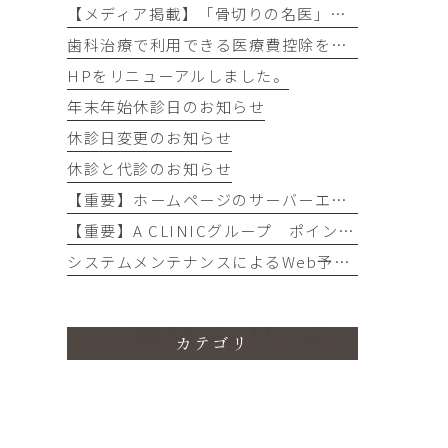
【メディア掲載】「骨切りの名医」として、当院の軽部健史医師が『名医のチョイス』に選出・掲載されました
歯科治療で利用できる医療費控除を活用しよう！
HPをリニューアルしました。
年末年始休診日のお知らせ
休診日変更のお知らせ
休診と代診のお知らせ
【重要】ホームページのサーバーエラーによるメール不着のお詫び
【重要】A CLINICグループ ポイントサービス変更に関するお知らせ
システムメンテナンスによるWeb予約・アプリ、電話不通のお知らせ
カテゴリ