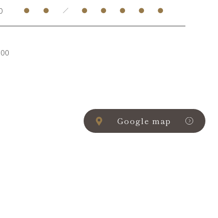
0
●
●
／
●
●
●
●
●
00
Google map