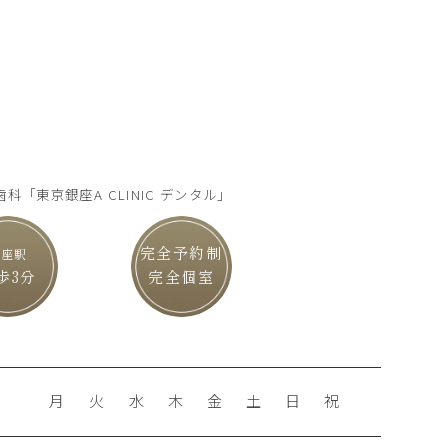
歯科
「東京銀座A CLINIC デンタル」
完全予約制
銀座駅
歩3分
完全個室
月
火
水
木
金
土
日
祝