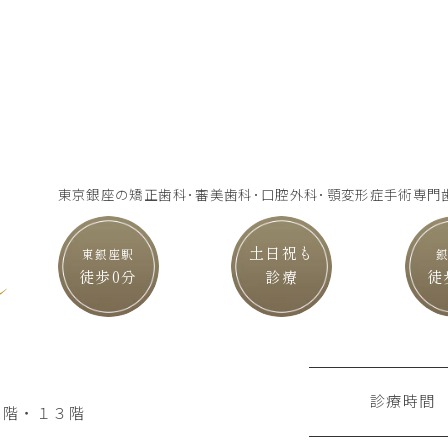
東京銀座の矯正歯科･審美歯科･口腔外科･顎変形症手術専門
土日祝も
東銀座駅
徒歩0分
診療
徒
ル
診療時間
２階・１３階