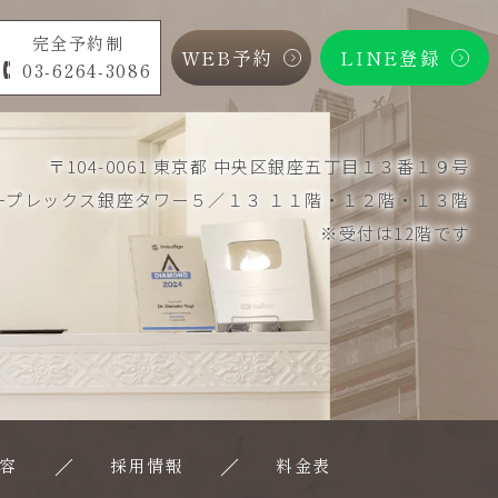
完全予約制
WEB予約
LINE登録
03-6264-3086
〒104-0061 東京都 中央区銀座五丁目１３番１９号
ープレックス銀座タワー５／１３ １１階・１２階・１３階
※受付は12階です
容
採用情報
料金表