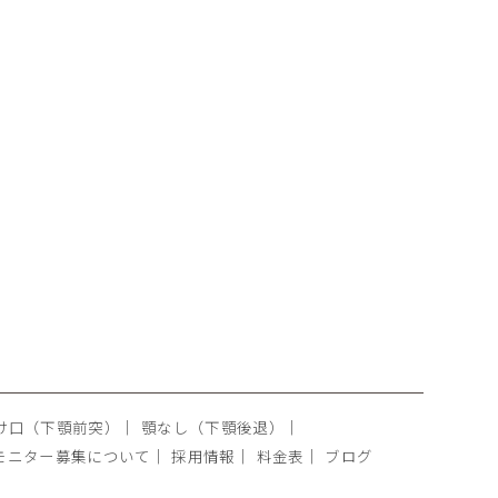
け口（下顎前突）
｜
顎なし（下顎後退）
｜
モニター募集について
｜
採用情報
｜
料金表
｜
ブログ