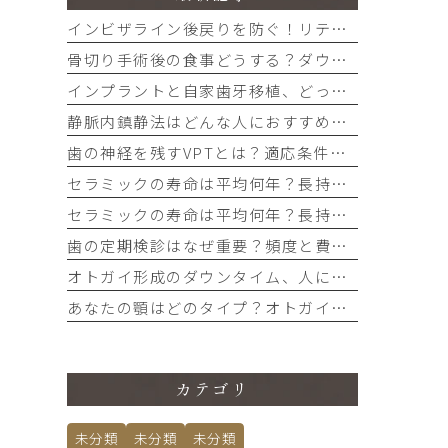
インビザライン後戻りを防ぐ！リテーナーはいつまで？期間と費用を解説
骨切り手術後の食事どうする？ダウンタイムを乗り切る簡単レシピと注意点
インプラントと自家歯牙移植、どっちを選ぶ？後悔しないための比較ポイント
静脈内鎮静法はどんな人におすすめ？費用と当日の流れを解説
歯の神経を残すVPTとは？適応条件とメリットをわかりやすく解説
セラミックの寿命は平均何年？長持ちさせるメンテナンス方法
セラミックの寿命は平均何年？長持ちさせるメンテナンス方法
歯の定期検診はなぜ重要？頻度と費用の目安を分かりやすく解説
オトガイ形成のダウンタイム、人に会えるのはいつから？腫れ・痛みの経過
あなたの顎はどのタイプ？オトガイ形成術の適応と術式をセルフチェック
カテゴリ
未分類
未分類
未分類