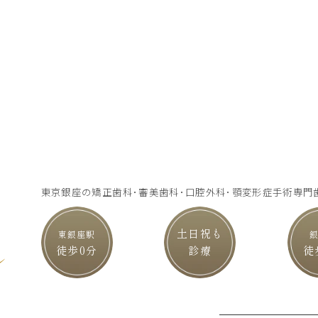
東京銀座の矯正歯科･審美歯科･口腔外科･顎変形症手術専門
土日祝も
東銀座駅
徒歩0分
診療
徒
ル