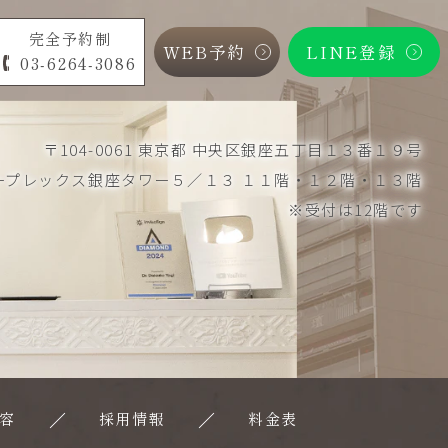
完全予約制
WEB予約
LINE登録
03-6264-3086
〒104-0061 東京都 中央区銀座五丁目１３番１９号
ープレックス銀座タワー５／１３ １１階・１２階・１３階
※受付は12階です
容
採用情報
料金表