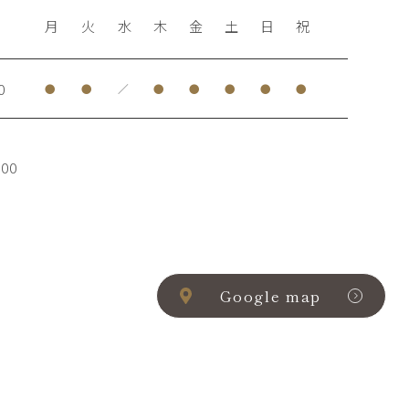
月
火
水
木
金
土
日
祝
0
●
●
／
●
●
●
●
●
00
Google map